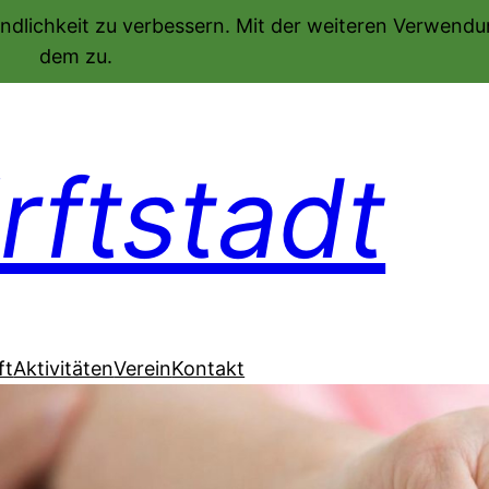
ndlichkeit zu verbessern. Mit der weiteren Verwend
dem zu.
ftstadt
ft
Aktivitäten
Verein
Kontakt