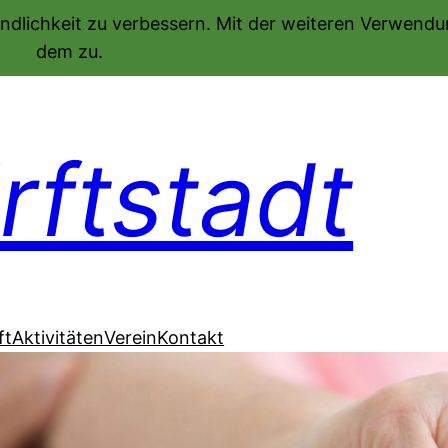
ndlichkeit zu verbessern. Mit der weiteren Verwend
dem zu.
ftstadt
ft
Aktivitäten
Verein
Kontakt